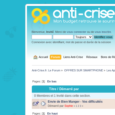
Bienvenue,
Invité
. Merci de
vous connecter
ou de
vous inscrire
.
Connexion avec identifiant, mot de passe et durée de la session
  Accueil
Forum
Liens Anti-Crise
Réseaux
Bons de Ré
Anti-Crise.fr: Le Forum
»
OFFRES SUR SMARTPHONE
»
Les App
Pages: [
1
]
En bas
Titre
/
Démarré par
0 Membres et 1 Invité dans cette section.
Envie de Bien Manger - Vos difficultés
Démarré par
Sophie
«
1
2
3
»
Pages: [
1
]
En haut