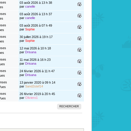
nses
03 août 2026 à 13 h 38
par
canelle
es
nses
03 août 2026 à 13 h 37
par
canelle
es
nses
03 août 2026 à 07 h 49
par
Sophie
ues
nses
30 juillet 2026 à 19 h 17
par
Sophie
ues
nses
12 mai 2026 à 10 h 18
par
Drisana
ues
nses
11 mai 2026 à 16 h 23
par
Drisana
Vues
nses
24 février 2026 à 11 h 47
par
Drisana
Vues
onses
13 janvier 2020 à 09 h 14
par
Sand2stef14
Vues
nses
26 février 2019 à 20 h 45
par
Oliviero1
Vues
RECHERCHER