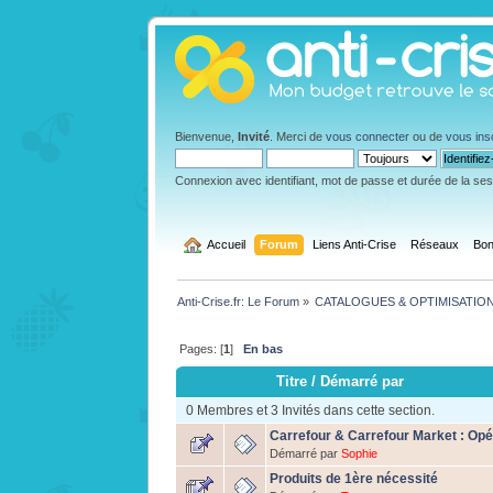
Bienvenue,
Invité
. Merci de
vous connecter
ou de
vous ins
Connexion avec identifiant, mot de passe et durée de la se
  Accueil
Forum
Liens Anti-Crise
Réseaux
Bon
Anti-Crise.fr: Le Forum
»
CATALOGUES & OPTIMISATIO
Pages: [
1
]
En bas
Titre
/
Démarré par
0 Membres et 3 Invités dans cette section.
Carrefour & Carrefour Market : Opér
Démarré par
Sophie
Produits de 1ère nécessité