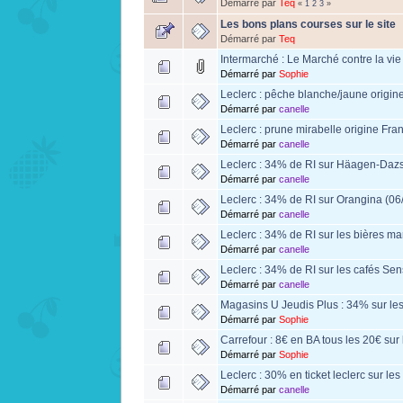
Démarré par
Teq
«
1
2
3
»
Les bons plans courses sur le site
Démarré par
Teq
Intermarché : Le Marché contre la vie
Démarré par
Sophie
Leclerc : pêche blanche/jaune origine
Démarré par
canelle
Leclerc : prune mirabelle origine Fra
Démarré par
canelle
Leclerc : 34% de RI sur Häagen-Dazs
Démarré par
canelle
Leclerc : 34% de RI sur Orangina (06
Démarré par
canelle
Leclerc : 34% de RI sur les bières ma
Démarré par
canelle
Leclerc : 34% de RI sur les cafés Sen
Démarré par
canelle
Magasins U Jeudis Plus : 34% sur les
Démarré par
Sophie
Carrefour : 8€ en BA tous les 20€ sur
Démarré par
Sophie
Leclerc : 30% en ticket leclerc sur le
Démarré par
canelle