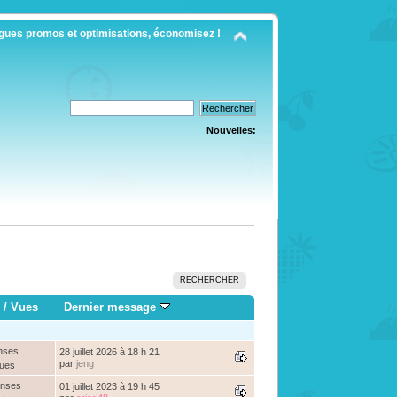
gues promos et optimisations, économisez !
Nouvelles:
RECHERCHER
/
Vues
Dernier message
nses
28 juillet 2026 à 18 h 21
par
jeng
Vues
onses
01 juillet 2023 à 19 h 45