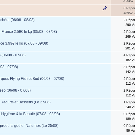
203457
0 Répo
48952 
 chère (06/08 - 08/08)
2 Répo
290 V
 France 2.59€ le kg (05/08 - 08/08)
2 Répo
269 V
nce 3.99€ le kg (07/08 - 09/08)
2 Répo
201 V
 (06/08 - 07/08)
4 Répo
182 V
/08 - 07/08)
3 Répo
142 V
rques Flying Fish et Bud (06/08 - 07/08)
2 Répo
112 V
seo (06/08 - 07/08)
2 Répo
112 V
 Yaourts et Desserts (Le 27/08)
1 Répo
240 V
 l'Hygiène & la Beauté (07/08 - 08/08)
0 Répo
189 V
s produits goûter Naturnes (Le 25/08)
0 Répo
59 Vu