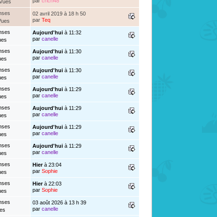
par
cricri48
 Vues
nses
02 avril 2019 à 18 h 50
par
Teq
Vues
nses
Aujourd'hui
à 11:32
par
canelle
ues
nses
Aujourd'hui
à 11:30
par
canelle
ues
nses
Aujourd'hui
à 11:30
par
canelle
ues
nses
Aujourd'hui
à 11:29
par
canelle
ues
nses
Aujourd'hui
à 11:29
par
canelle
ues
nses
Aujourd'hui
à 11:29
par
canelle
ues
nses
Aujourd'hui
à 11:29
par
canelle
ues
nses
Hier
à 23:04
par
Sophie
ues
nses
Hier
à 22:03
par
Sophie
ues
nses
03 août 2026 à 13 h 39
par
canelle
es