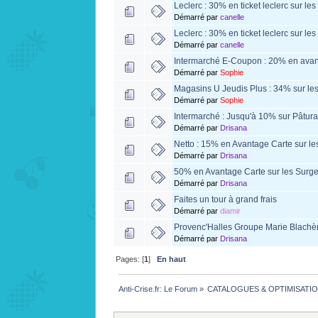
Leclerc : 30% en ticket leclerc sur le
Démarré par
canelle
Leclerc : 30% en ticket leclerc sur le
Démarré par
canelle
Intermarché E-Coupon : 20% en avant
Démarré par
Sophie
Magasins U Jeudis Plus : 34% sur le
Démarré par
Sophie
Intermarché : Jusqu'à 10% sur Pâtu
Démarré par
Drisana
Netto : 15% en Avantage Carte sur le
Démarré par
Drisana
50% en Avantage Carte sur les Surgel
Démarré par
Drisana
Faites un tour à grand frais
Démarré par
diamir
Provenc'Halles Groupe Marie Blachèr
Démarré par
Drisana
Pages: [
1
]
En haut
Anti-Crise.fr: Le Forum
»
CATALOGUES & OPTIMISATI