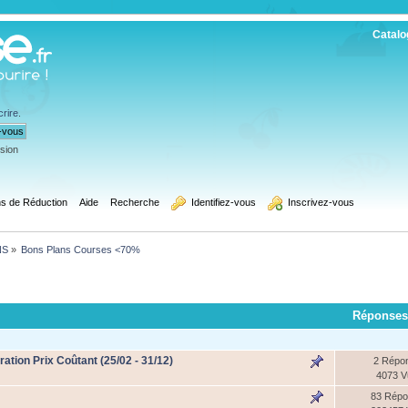
Catalo
crire
.
ssion
s de Réduction
Aide
Recherche
  Identifiez-vous
  Inscrivez-vous
NS
»
Bons Plans Courses <70%
Réponses
ation Prix Coûtant (25/02 - 31/12)
2 Répo
4073 
83 Rép