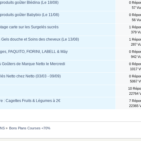
s produits goûter Blédina (Le 18/08)
0 Répo
57 Vu
s produits goûter Babybio (Le 11/08)
0 Répo
56 Vu
age carte sur les Surgelés sucrés
1 Répo
379 V
s Gels douche et Soins des cheveux (Le 13/08)
1 Répo
287 V
rages, PAQUITO, FIORINI, LABELL & Mäy
0 Répo
942 V
s Goûters de Marque Netto le Mercredi
0 Répo
1017 
és Netto chez Netto (03/03 - 09/09)
0 Répo
5067 
10 Rép
22764 
e : Cagettes Fruits & Légumes à 2€
7 Répo
22365 
ONS
»
Bons Plans Courses <70%