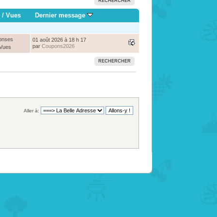
RECHERCHER
/
Vues
Dernier message
onses
01 août 2026 à 18 h 17
par
Coupons2026
 Vues
RECHERCHER
Aller à: