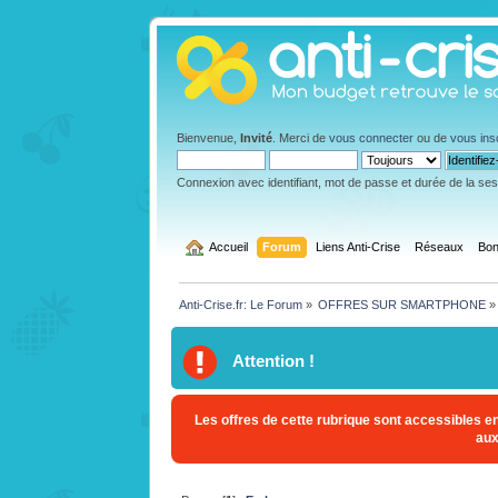
Bienvenue,
Invité
. Merci de
vous connecter
ou de
vous ins
Connexion avec identifiant, mot de passe et durée de la se
  Accueil
Forum
Liens Anti-Crise
Réseaux
Bon
Anti-Crise.fr: Le Forum
»
OFFRES SUR SMARTPHONE
»
Attention !
Les offres de cette rubrique sont accessibles en 
aux