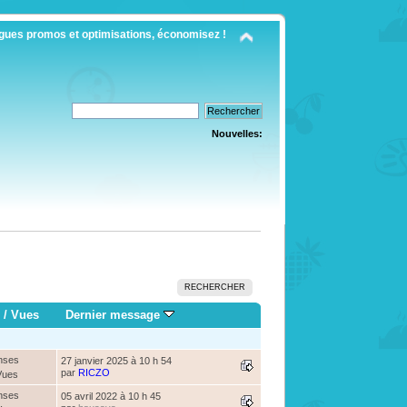
gues promos et optimisations, économisez !
Nouvelles:
RECHERCHER
/
Vues
Dernier message
nses
27 janvier 2025 à 10 h 54
par
RICZO
Vues
nses
05 avril 2022 à 10 h 45