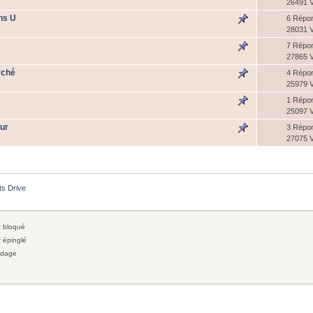
26491 
ns U
6 Répo
28031 
n
7 Répo
27865 
rché
4 Répo
25979 
1 Répo
25097 
our
3 Répo
27075 
s Drive
 bloqué
 épinglé
dage