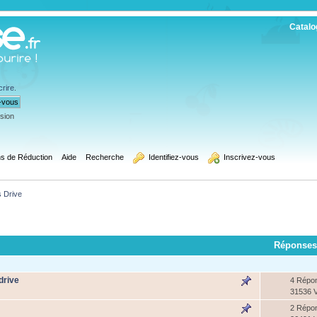
Catalo
crire
.
ssion
s de Réduction
Aide
Recherche
  Identifiez-vous
  Inscrivez-vous
 Drive
Réponses
drive
4 Répo
31536 
2 Répo