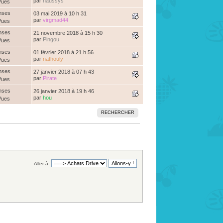
par
haussys
Vues
nses
03 mai 2019 à 10 h 31
par
virgmad44
Vues
nses
21 novembre 2018 à 15 h 30
par
Pingou
Vues
nses
01 février 2018 à 21 h 56
par
nathouly
Vues
nses
27 janvier 2018 à 07 h 43
par
Pirate
Vues
nses
26 janvier 2018 à 19 h 46
par
hou
Vues
RECHERCHER
Aller à: