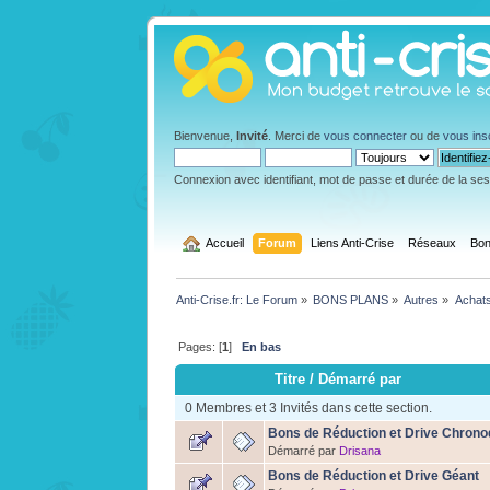
Bienvenue,
Invité
. Merci de
vous connecter
ou de
vous ins
Connexion avec identifiant, mot de passe et durée de la se
  Accueil
Forum
Liens Anti-Crise
Réseaux
Bon
Anti-Crise.fr: Le Forum
»
BONS PLANS
»
Autres
»
Achats
Pages: [
1
]
En bas
Titre
/
Démarré par
0 Membres et 3 Invités dans cette section.
Bons de Réduction et Drive Chrono
Démarré par
Drisana
Bons de Réduction et Drive Géant