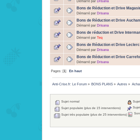
Démarré par
Drisana
Bons de Réduction et Drive Magasi
Démarré par
Drisana
Bons de Réduction et Drive Aucha
Démarré par
Drisana
Bons de réduction et Drive Interma
Démarré par
Teq
Bons de Réduction et Drive Leclerc
Démarré par
Drisana
Bons de Réduction et Drive Carref
Démarré par
Drisana
Pages: [
1
]
En haut
Anti-Crise.fr: Le Forum
»
BONS PLANS
»
Autres
»
Achat
Sujet normal
Sujet
Sujet
Sujet populaire (plus de 15 interventions)
Son
Sujet très populaire (plus de 25 interventions)