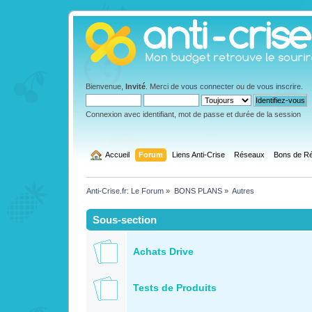
Bienvenue,
Invité
. Merci de
vous connecter
ou de
vous inscrire
.
Connexion avec identifiant, mot de passe et durée de la session
  Accueil
Forum
Liens Anti-Crise
Réseaux
Bons de Ré
Anti-Crise.fr: Le Forum
»
BONS PLANS
»
Autres
Sous-section
Achats Drive
Tests de Produits