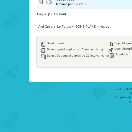
Démarré par
nini43190
Pages: [
1
]
En haut
Anti-Crise.fr: Le Forum
»
BONS PLANS
»
Autres
Sujet normal
Sujet bloqué
Sujet épingl
Sujet populaire (plus de 15 interventions)
Sondage
Sujet très populaire (plus de 25 interventions)
SMF 2.0.1
S
SimplePorta
X