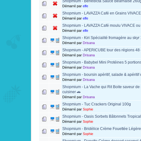
Shopmium - Bénédicta Sauce Béarnaise 260
Démarré par
elfe
Shopmium - LAVAZZA Café en Grains VIVAC
Démarré par
elfe
Shopmium - LAVAZZA Café moulu VIVACE o
Démarré par
elfe
Shopmium - Kiri Spécialité fromagère au skyr
Démarré par
Drisana
Shopmium - APERICUBE tour des régions 48 
Démarré par
Drisana
Shopmium - Babybel Mini Protéines 5 portions
Démarré par
Drisana
Shopmium - boursin apéritif, salade & apéritif 
Démarré par
Drisana
Shopmium - La Vache qui Rit Boite saveur de
cuisiner 🚗
Démarré par
Drisana
Shopmium - Tuc Crackers Original 100g
Démarré par
Sophie
Shopmium - Oasis Sorbets Bâtonnets Tropica
Démarré par
Sophie
Shopmium - Bridélice Crème Fouettée Légèr
Démarré par
Sophie
Shopmium - Danette Crème dessert caramel 