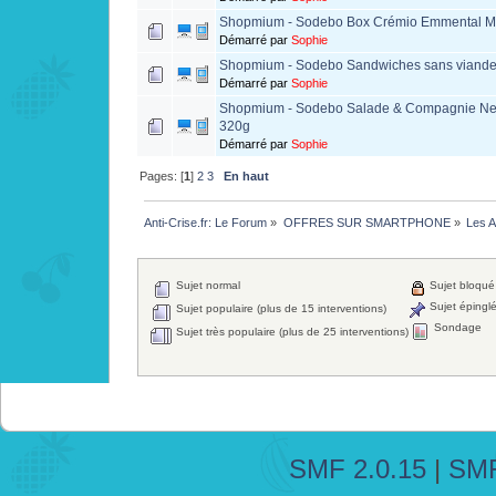
Shopmium - Sodebo Box Crémio Emmental M
Démarré par
Sophie
Shopmium - Sodebo Sandwiches sans viande 
Démarré par
Sophie
Shopmium - Sodebo Salade & Compagnie Ne
320g
Démarré par
Sophie
Pages: [
1
]
2
3
En haut
Anti-Crise.fr: Le Forum
»
OFFRES SUR SMARTPHONE
»
Les A
Sujet normal
Sujet bloqué
Sujet épingl
Sujet populaire (plus de 15 interventions)
Sondage
Sujet très populaire (plus de 25 interventions)
SMF 2.0.15
|
SMF