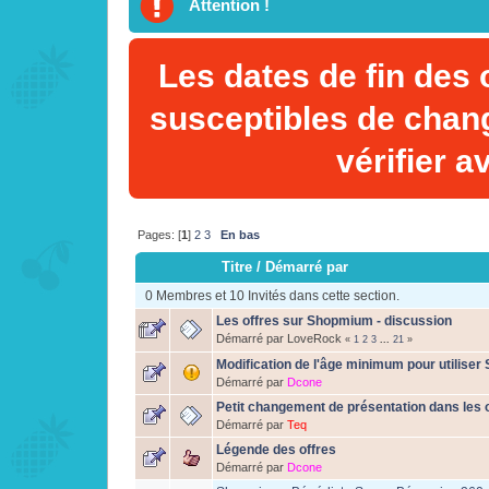
Attention !
Les dates de fin des 
susceptibles de chan
vérifier a
Pages: [
1
]
2
3
En bas
Titre
/
Démarré par
0 Membres et 10 Invités dans cette section.
Les offres sur Shopmium - discussion
Démarré par LoveRock
«
1
2
3
...
21
»
Modification de l'âge minimum pour utilise
Démarré par
Dcone
Petit changement de présentation dans les 
Démarré par
Teq
Légende des offres
Démarré par
Dcone