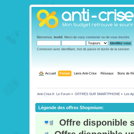
Bienvenue,
Invité
. Merci de
vous connecter
ou de
vous inscrire
.
Connexion avec identifiant, mot de passe et durée de la session
  Accueil
Forum
Liens Anti-Crise
Réseaux
Bons de Ré
Anti-Crise.fr: Le Forum
»
OFFRES SUR SMARTPHONE
»
Les App
Légende des offres Shopmium:
Offre disponible 
Offre disponible 