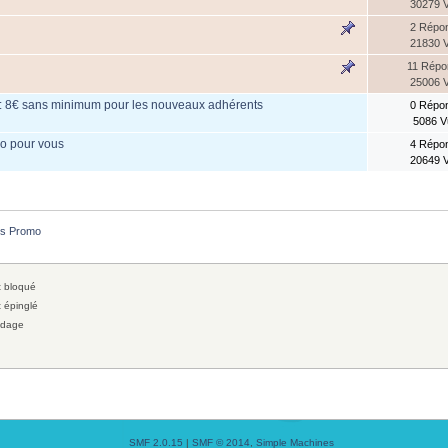
30279 
2 Répo
21830 
11 Rép
25006 
: 8€ sans minimum pour les nouveaux adhérents
0 Répo
5086 
mo pour vous
4 Répo
20649 
s Promo
 bloqué
 épinglé
dage
SMF 2.0.15
|
SMF © 2014
,
Simple Machines