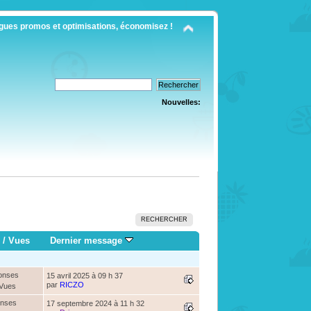
gues promos et optimisations, économisez !
Nouvelles:
RECHERCHER
/
Vues
Dernier message
onses
15 avril 2025 à 09 h 37
par
RICZO
 Vues
onses
17 septembre 2024 à 11 h 32