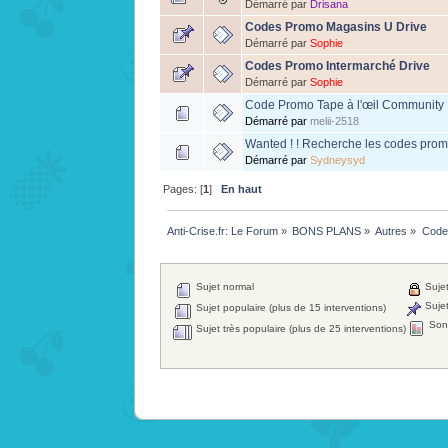
Démarré par
Drisana
Codes Promo Magasins U Drive
Démarré par
Sophie
Codes Promo Intermarché Drive
Démarré par
Sophie
Code Promo Tape à l'œil Community 
Démarré par
melii-2518
Wanted ! ! Recherche les codes pro
Démarré par
Sydneysyd
Pages: [
1
]
En haut
Anti-Crise.fr: Le Forum
»
BONS PLANS
»
Autres
»
Code
Sujet normal
Sujet
Sujet
Sujet populaire (plus de 15 interventions)
Son
Sujet très populaire (plus de 25 interventions)