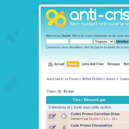
Bienvenue,
Invité
. Merci de
vous connecter
ou de
vous ins
Connexion avec identifiant, mot de passe et durée de la se
  Accueil
Forum
Liens Anti-Crise
Réseaux
Bon
Anti-Crise.fr: Le Forum
»
BONS PLANS
»
Autres
»
Codes
Pages: [
1
]
En bas
Titre
/
Démarré par
0 Membres et 1 Invité dans cette section.
Codes Promo Carrefour Drive
Démarré par
Dcone
«
1
2
3
...
15
»
Code Promo Chronodrive