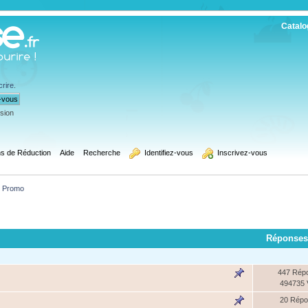
Catalo
crire
.
ssion
s de Réduction
Aide
Recherche
  Identifiez-vous
  Inscrivez-vous
 Promo
Réponses
447 Rép
494735
20 Rép