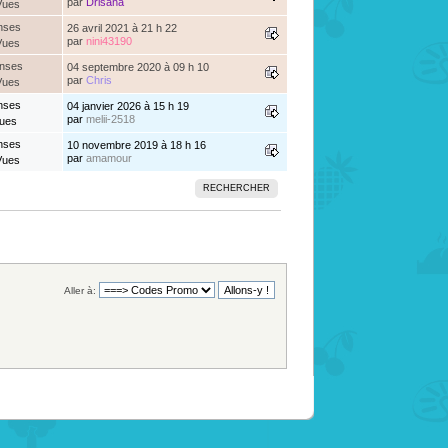
par
Drisana
Vues
nses
26 avril 2021 à 21 h 22
par
nini43190
Vues
onses
04 septembre 2020 à 09 h 10
par
Chris
Vues
nses
04 janvier 2026 à 15 h 19
par
melii-2518
Vues
nses
10 novembre 2019 à 18 h 16
par
amamour
Vues
RECHERCHER
Aller à: