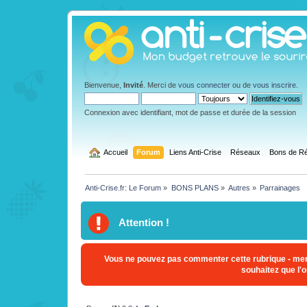
Bienvenue,
Invité
. Merci de
vous connecter
ou de
vous inscrire
.
Connexion avec identifiant, mot de passe et durée de la session
  Accueil
Forum
Liens Anti-Crise
Réseaux
Bons de Ré
Anti-Crise.fr: Le Forum
»
BONS PLANS
»
Autres
»
Parrainages
Attention !
Vous ne pouvez pas commenter cette rubrique - mer
souhaitez que l'