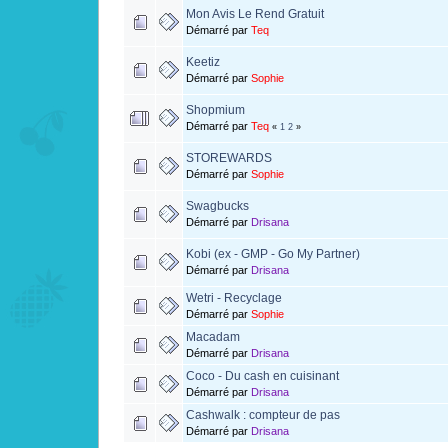
Mon Avis Le Rend Gratuit
Démarré par
Teq
Keetiz
Démarré par
Sophie
Shopmium
Démarré par
Teq
«
1
2
»
STOREWARDS
Démarré par
Sophie
Swagbucks
Démarré par
Drisana
Kobi (ex - GMP - Go My Partner)
Démarré par
Drisana
Wetri - Recyclage
Démarré par
Sophie
Macadam
Démarré par
Drisana
Coco - Du cash en cuisinant
Démarré par
Drisana
Cashwalk : compteur de pas
Démarré par
Drisana