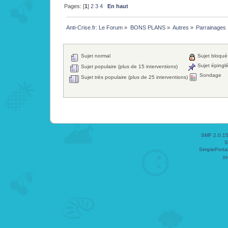
Pages: [
1
]
2
3
4
En haut
Anti-Crise.fr: Le Forum
»
BONS PLANS
»
Autres
»
Parrainages
Sujet normal
Sujet bloqué
Sujet épingl
Sujet populaire (plus de 15 interventions)
Sondage
Sujet très populaire (plus de 25 interventions)
SMF 2.0.1
S
SimplePorta
X