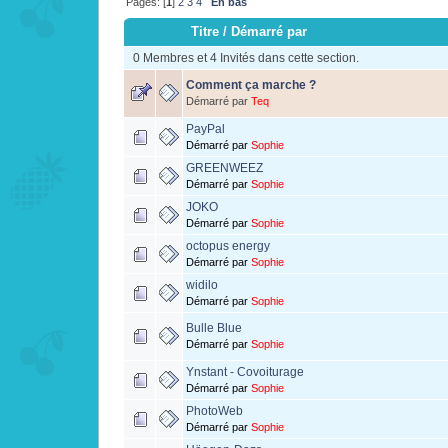
Pages: [
1
]
2
3
4
En bas
Titre
/
Démarré par
0 Membres et 4 Invités dans cette section.
Comment ça marche ?
Démarré par
Teq
PayPal
Démarré par
Sophie
GREENWEEZ
Démarré par
Sophie
JOKO
Démarré par
Sophie
octopus energy
Démarré par
Sophie
widilo
Démarré par
Sophie
Bulle Blue
Démarré par
Sophie
Ynstant - Covoiturage
Démarré par
Sophie
PhotoWeb
Démarré par
Sophie