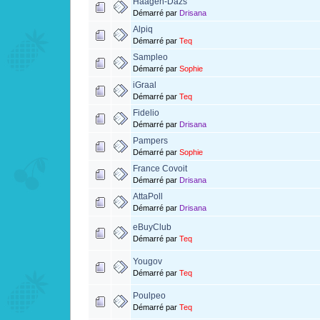
Häagen-Dazs
Démarré par
Drisana
Alpiq
Démarré par
Teq
Sampleo
Démarré par
Sophie
iGraal
Démarré par
Teq
Fidelio
Démarré par
Drisana
Pampers
Démarré par
Sophie
France Covoit
Démarré par
Drisana
AttaPoll
Démarré par
Drisana
eBuyClub
Démarré par
Teq
Yougov
Démarré par
Teq
Poulpeo
Démarré par
Teq