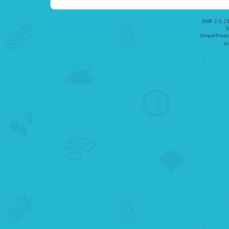
SMF 2.0.1
S
SimplePorta
X