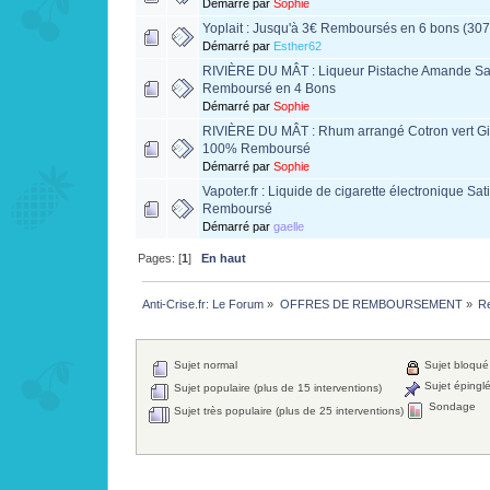
Démarré par
Sophie
Yoplait : Jusqu'à 3€ Remboursés en 6 bons (30
Démarré par
Esther62
RIVIÈRE DU MÂT : Liqueur Pistache Amande Sat
Remboursé en 4 Bons
Démarré par
Sophie
RIVIÈRE DU MÂT : Rhum arrangé Cotron vert Gi
100% Remboursé
Démarré par
Sophie
Vapoter.fr : Liquide de cigarette électronique Sa
Remboursé
Démarré par
gaelle
Pages: [
1
]
En haut
Anti-Crise.fr: Le Forum
»
OFFRES DE REMBOURSEMENT
»
Re
Sujet normal
Sujet bloqué
Sujet épingl
Sujet populaire (plus de 15 interventions)
Sondage
Sujet très populaire (plus de 25 interventions)