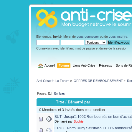
Bienvenue,
Invité
. Merci de
vous connecter
ou de
vous inscrire
.
Connexion avec identifiant, mot de passe et durée de la session
  Accueil
Forum
Liens Anti-Crise
Réseaux
Bons de Ré
Anti-Crise.fr: Le Forum
»
OFFRES DE REMBOURSEMENT
»
Rem
Pages: [
1
]
En bas
Titre
/
Démarré par
0 Membres et 3 Invités dans cette section.
BUT : Jusqu'à 100€ Remboursés en bon d'achat 
Démarré par
Sophie
CRUZ : Porto Ruby Satisfait ou 100% remboursé