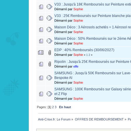
V33 : Jusqu'à 18€ Remboursés sur Peinture exté
Démarré par
Sophie
V33 : 25€ Remboursés sur Peinture blanche pla
Démarré par
Sophie
Maison Déco : 3 Aérosols achetés = 1 Aérosol 
Démarré par
Sophie
Maison Déco : 50% Remboursés sur le 2ème Aé
Démarré par
Sophie
EDP : 40% Remboursés (30/06/2027)
Démarré par
Sophie
«
1
2
»
Ripolin : Jusqu'à 25€ Remboursés sur Peinture 
Démarré par
elfe
SAMSUNG : Jusqu'à 50€ Remboursés sur Lave-l
Bespoke AI
Démarré par
Sophie
SAMSUNG : 100€ Remboursés sur Galaxy séries
et Z Flip
Démarré par
Sophie
Pages: [
1
]
2
3
En haut
Anti-Crise.fr: Le Forum
»
OFFRES DE REMBOURSEMENT
»
Pa