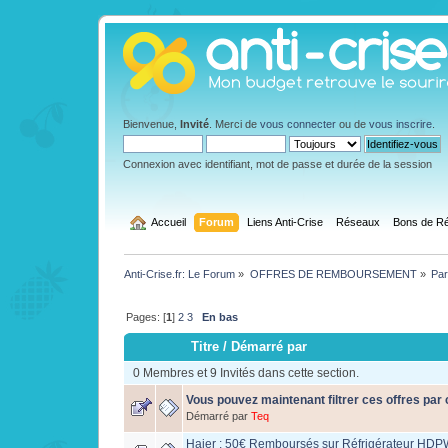
Bienvenue,
Invité
. Merci de
vous connecter
ou de
vous inscrire
.
Connexion avec identifiant, mot de passe et durée de la session
  Accueil
Forum
Liens Anti-Crise
Réseaux
Bons de Ré
Anti-Crise.fr: Le Forum
»
OFFRES DE REMBOURSEMENT
»
Par
Pages: [
1
]
2
3
En bas
Titre
/
Démarré par
0 Membres et 9 Invités dans cette section.
Vous pouvez maintenant filtrer ces offres par 
Démarré par
Teq
Haier : 50€ Remboursés sur Réfrigérateur H