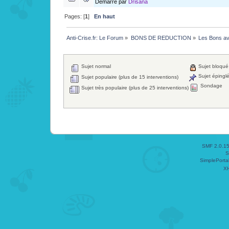
Démarré par
Drisana
Pages: [
1
]
En haut
Anti-Crise.fr: Le Forum
»
BONS DE REDUCTION
»
Les Bons av
Sujet normal
Sujet bloqué
Sujet épingl
Sujet populaire (plus de 15 interventions)
Sondage
Sujet très populaire (plus de 25 interventions)
SMF 2.0.1
S
SimplePorta
X