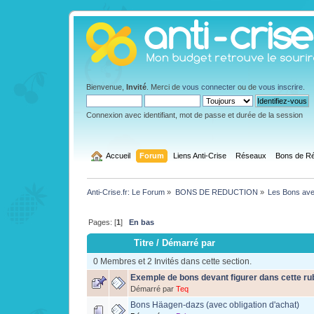
Bienvenue,
Invité
. Merci de
vous connecter
ou de
vous inscrire
.
Connexion avec identifiant, mot de passe et durée de la session
  Accueil
Forum
Liens Anti-Crise
Réseaux
Bons de Ré
Anti-Crise.fr: Le Forum
»
BONS DE REDUCTION
»
Les Bons ave
Pages: [
1
]
En bas
Titre
/
Démarré par
0 Membres et 2 Invités dans cette section.
Exemple de bons devant figurer dans cette ru
Démarré par
Teq
Bons Häagen-dazs (avec obligation d'achat)