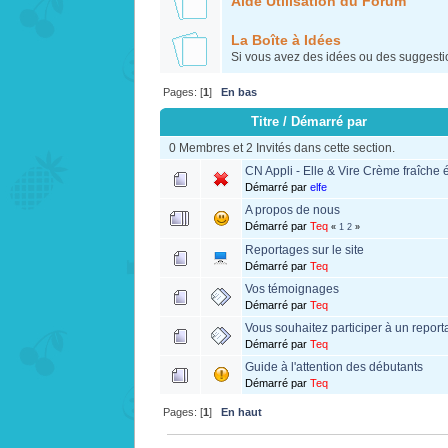
Aide Utilisation du Forum
La Boîte à Idées
Si vous avez des idées ou des suggestion
Pages: [
1
]
En bas
Titre
/
Démarré par
0 Membres et 2 Invités dans cette section.
CN Appli - Elle & Vire Crème fraîche
Démarré par
elfe
A propos de nous
Démarré par
Teq
«
1
2
»
Reportages sur le site
Démarré par
Teq
Vos témoignages
Démarré par
Teq
Vous souhaitez participer à un repor
Démarré par
Teq
Guide à l'attention des débutants
Démarré par
Teq
Pages: [
1
]
En haut