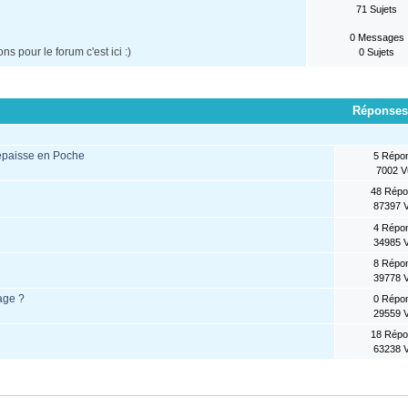
71 Sujets
0 Messages
s pour le forum c'est ici :)
0 Sujets
Réponses
 épaisse en Poche
5 Répo
7002 
48 Rép
87397 
4 Répo
34985 
8 Répo
39778 
tage ?
0 Répo
29559 
18 Rép
63238 