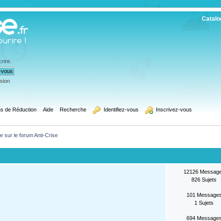
Catalo
crire
.
ssion
s de Réduction
Aide
Recherche
  Identifiez-vous
  Inscrivez-vous
 sur le forum Anti-Crise
12126 Messag
826 Sujets
101 Message
1 Sujets
694 Message