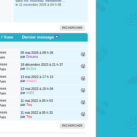
dans
Re: Nouveau: mentionner ...
le 11 novembre 2025 à 04 h 08
RECHERCHER
/
Vues
Dernier message
nses
05 mai 2026 à 09 h 26
par
Drisana
Vues
onses
18 décembre 2023 à 21 h 37
par
les3za
Vues
nses
13 mai 2022 à 17 h 13
par
malae1
Vues
nses
12 mai 2022 à 15 h 04
par
tml52
Vues
nses
11 mai 2022 à 05 h 53
par
Teq
Vues
onses
11 mai 2022 à 05 h 32
par
Teq
Vues
RECHERCHER