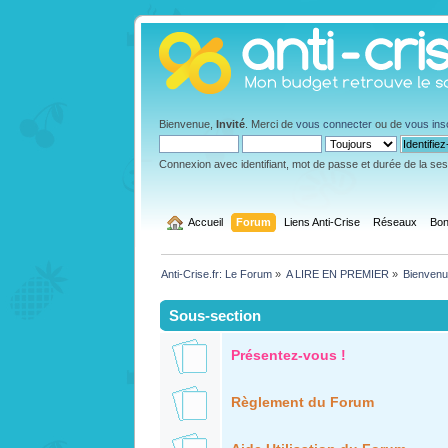
Bienvenue,
Invité
. Merci de
vous connecter
ou de
vous ins
Connexion avec identifiant, mot de passe et durée de la se
  Accueil
Forum
Liens Anti-Crise
Réseaux
Bon
Anti-Crise.fr: Le Forum
»
A LIRE EN PREMIER
»
Bienvenue
Sous-section
Présentez-vous !
Règlement du Forum