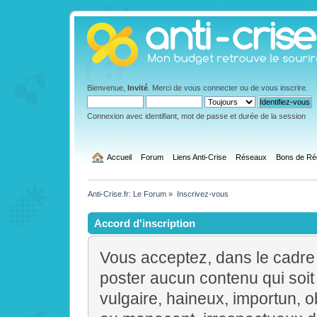
Bienvenue,
Invité
. Merci de
vous connecter
ou de
vous inscrire
.
Connexion avec identifiant, mot de passe et durée de la session
  Accueil
Forum
Liens Anti-Crise
Réseaux
Bons de Ré
Anti-Crise.fr: Le Forum
»
Inscrivez-vous
Accord d'inscription
Vous acceptez, dans le cadre d
poster aucun contenu qui soit f
vulgaire, haineux, importun, 