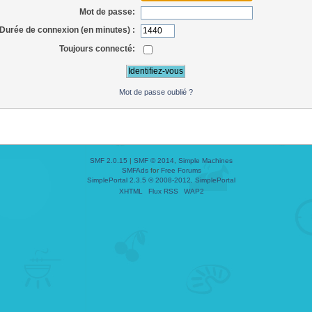
Mot de passe:
Durée de connexion (en minutes) :
Toujours connecté:
Mot de passe oublié ?
SMF 2.0.15
|
SMF © 2014
,
Simple Machines
SMFAds
for
Free Forums
SimplePortal 2.3.5 © 2008-2012, SimplePortal
XHTML
Flux RSS
WAP2