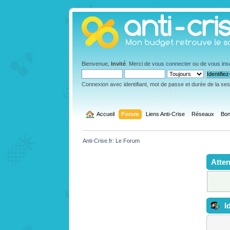
Bienvenue,
Invité
. Merci de
vous connecter
ou de
vous ins
Connexion avec identifiant, mot de passe et durée de la se
  Accueil
Forum
Liens Anti-Crise
Réseaux
Bon
Anti-Crise.fr: Le Forum
Atten
Id