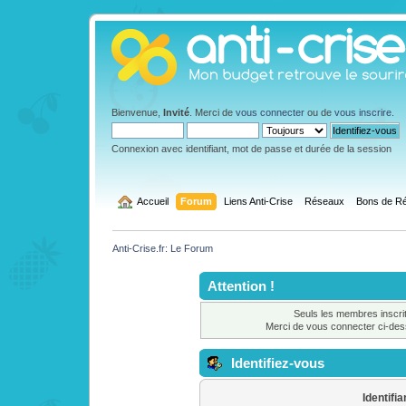
Bienvenue,
Invité
. Merci de
vous connecter
ou de
vous inscrire
.
Connexion avec identifiant, mot de passe et durée de la session
  Accueil
Forum
Liens Anti-Crise
Réseaux
Bons de Ré
Anti-Crise.fr: Le Forum
Attention !
Seuls les membres inscrit
Merci de vous connecter ci-de
Identifiez-vous
Identifia