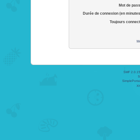
Mot de pass
Durée de connexion (en minutes
Toujours connec
Mo
SMF 2.0.1
S
SimplePorta
X