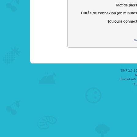
Mot de pass
Durée de connexion (en minutes
Toujours connec
Mo
SMF 2.0.1
S
SimplePorta
X