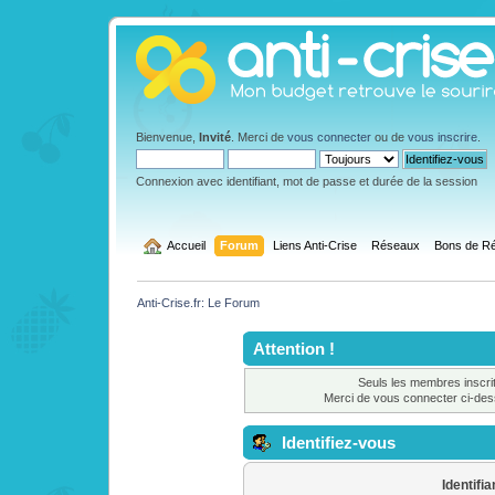
Bienvenue,
Invité
. Merci de
vous connecter
ou de
vous inscrire
.
Connexion avec identifiant, mot de passe et durée de la session
  Accueil
Forum
Liens Anti-Crise
Réseaux
Bons de Ré
Anti-Crise.fr: Le Forum
Attention !
Seuls les membres inscrit
Merci de vous connecter ci-de
Identifiez-vous
Identifia