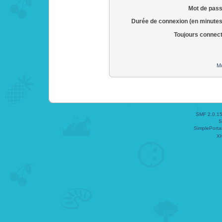
Mot de pass
Durée de connexion (en minutes
Toujours connec
Mo
SMF 2.0.1
S
SimplePorta
X