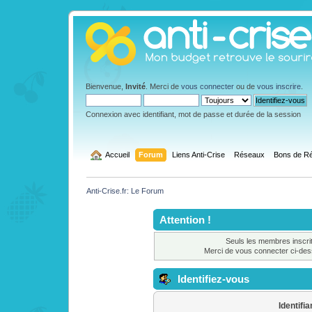
Bienvenue,
Invité
. Merci de
vous connecter
ou de
vous inscrire
.
Connexion avec identifiant, mot de passe et durée de la session
  Accueil
Forum
Liens Anti-Crise
Réseaux
Bons de Ré
Anti-Crise.fr: Le Forum
Attention !
Seuls les membres inscrit
Merci de vous connecter ci-de
Identifiez-vous
Identifia