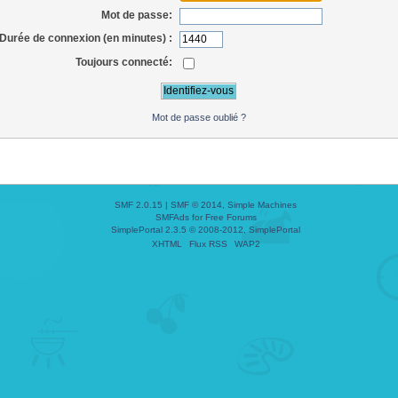
Mot de passe:
Durée de connexion (en minutes) :
Toujours connecté:
Mot de passe oublié ?
SMF 2.0.15
|
SMF © 2014
,
Simple Machines
SMFAds
for
Free Forums
SimplePortal 2.3.5 © 2008-2012, SimplePortal
XHTML
Flux RSS
WAP2