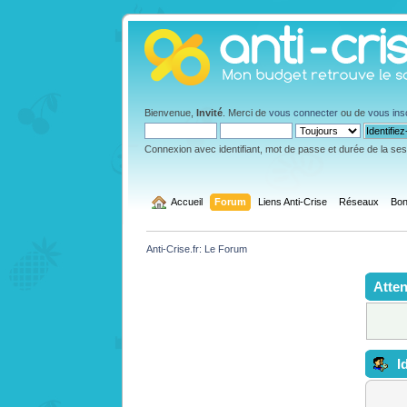
Bienvenue,
Invité
. Merci de
vous connecter
ou de
vous ins
Connexion avec identifiant, mot de passe et durée de la se
  Accueil
Forum
Liens Anti-Crise
Réseaux
Bon
Anti-Crise.fr: Le Forum
Atten
Id