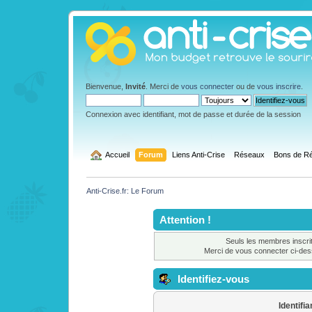
Bienvenue,
Invité
. Merci de
vous connecter
ou de
vous inscrire
.
Connexion avec identifiant, mot de passe et durée de la session
  Accueil
Forum
Liens Anti-Crise
Réseaux
Bons de Ré
Anti-Crise.fr: Le Forum
Attention !
Seuls les membres inscrit
Merci de vous connecter ci-de
Identifiez-vous
Identifia