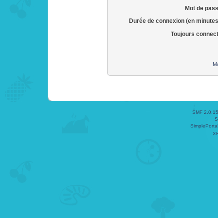
Mot de pass
Durée de connexion (en minutes
Toujours connec
Mo
SMF 2.0.1
S
SimplePorta
X