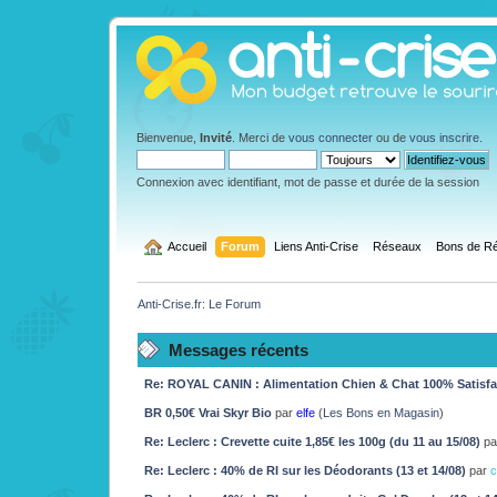
Bienvenue,
Invité
. Merci de
vous connecter
ou de
vous inscrire
.
Connexion avec identifiant, mot de passe et durée de la session
  Accueil
Forum
Liens Anti-Crise
Réseaux
Bons de Ré
Anti-Crise.fr: Le Forum
Messages récents
Re: ROYAL CANIN : Alimentation Chien & Chat 100% Satisf
BR 0,50€ Vrai Skyr Bio
par
elfe
(
Les Bons en Magasin
)
Re: Leclerc : Crevette cuite 1,85€ les 100g (du 11 au 15/08)
p
Re: Leclerc : 40% de RI sur les Déodorants (13 et 14/08)
par
c