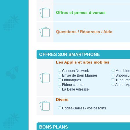
Offres et primes diverses
Questions / Réponses / Aide
OFFRES SUR SMARTPHONE
Les Applis et sites mobiles
Coupon Network
Mon bien
Envie de Bien Manger
Shopmi
Fidmarques
10pource
Fidme courses
Autres Ap
La Belle Adresse
Divers
Codes-Barres - vos besoins
BONS PLANS