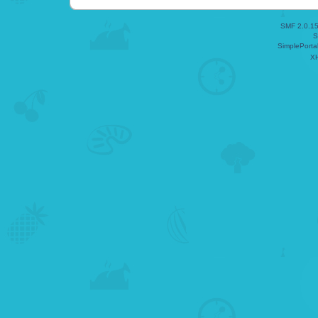
SMF 2.0.1
S
SimplePorta
X