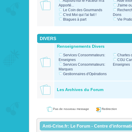
Aujourd'hui le Facteur m'a
Aide Info
Apporté...
J'aime o
Le Coin des Gourmands
Recherc
C'est Moi qui l'ai fait !
Dons
Blagues à part
Vie Prati
DIVERS
Renseignements Divers
Services Consommateurs:
Chartes 
Enseignes
CGU Cart
Services Consommateurs:
Enseignes
Marques
Gestionnaires d'Opérations
Les Archives du Forum
Pas de nouveau message
Redirection
Anti-Crise.fr: Le Forum - Centre d'informat