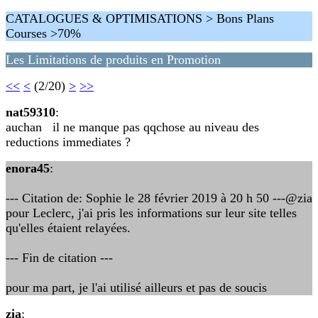
CATALOGUES & OPTIMISATIONS > Bons Plans
Courses >70%
Les Limitations de produits en Promotion
<<
<
(2/20)
>
>>
nat59310
:
auchan il ne manque pas qqchose au niveau des
reductions immediates ?
enora45
:
--- Citation de: Sophie le 28 février 2019 à 20 h 50 ---@zia
pour Leclerc, j'ai pris les informations sur leur site telles
qu'elles étaient relayées.
--- Fin de citation ---
pour ma part, je l'ai utilisé ailleurs et pas de soucis
zia
: