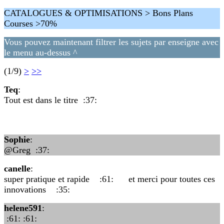
CATALOGUES & OPTIMISATIONS > Bons Plans
Courses >70%
Vous pouvez maintenant filtrer les sujets par enseigne avec
le menu au-dessus ^
(1/9)
>
>>
Teq
:
Tout est dans le titre :37:
Sophie
:
@Greg :37:
canelle
:
super pratique et rapide :61: et merci pour toutes ces
innovations :35:
helene591
:
:61: :61: