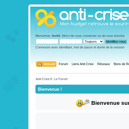
Bienvenue,
Invité
. Merci de
vous connecter
ou de
vous inscrire
.
Connexion avec identifiant, mot de passe et durée de la session
  Accueil
Forum
Liens Anti-Crise
Réseaux
Bons de R
Anti-Crise.fr: Le Forum
Bienvenue !
Bienvenue sur 