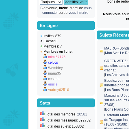
bons de réduct
Bienvenue,
Invité
. Merci de
vous
connecter
ou de
vous inscrire
.
Nous vous souh
n
En Ligne
Sujets Récent
Invités: 879
Caché: 0
Membres: 7
MALRG - Sond
Membres en ligne:
[
Mon Avis Le Re
mimi57175
GREENWEEZ : 1
celtics
gratuites sans
Wembley
d'achat
maria35
[
Les Archives d
cesaria
Ecoutez voir : 
emilie
lunettes pr obse
Audrey62510
[
Les Bons Plan
Magasins U Jeu
sur les Yaourts 
Stats
27/08)
[
Bons Plans Co
Total des membres:
20581
Carrefour Marke
de Traçage inc
Total des messages: 592732
(18/08 - 30/08)
Total des sujets: 153362