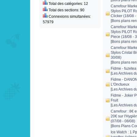
[
Bons plans rent
Total des catégories: 12
Carrefour Marke
Total des sections: 90
Stylos PILOT Ro
Clicker (18/08 -
Connexions simultanées:
[
Bons plans rent
57979
Carrefour Marke
Stylos PILOT R
Piece (18/08 - 
[
Bons plans rent
Carrefour Marke
Stylos Cristal B
30/08)
[
Bons plans rent
Fidme - fuzetea
[
Les Archives d
Fidme - DANON
L'Onctueux
[
Les Archives d
Fidme - Joker P
Fruit
[
Les Archives d
Carrefour : 8€ e
20€ sur l'Hygiè
(07/08 - 08/08)
[
Bons Plans Co
Ice Watch : 1 P