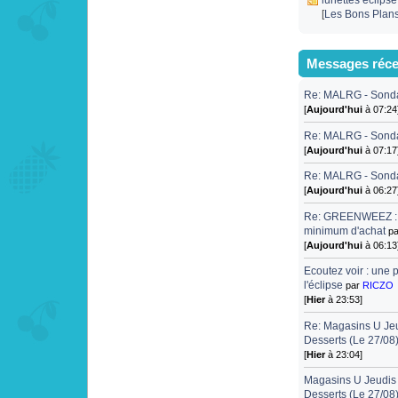
lunettes éclipse
[
Les Bons Plan
Messages réce
Re: MALRG - Sond
[
Aujourd'hui
à 07:24
Re: MALRG - Sond
[
Aujourd'hui
à 07:17
Re: MALRG - Sond
[
Aujourd'hui
à 06:27
Re: GREENWEEZ : 1
minimum d'achat
p
[
Aujourd'hui
à 06:13
Ecoutez voir : une 
l'éclipse
par
RICZO
[
Hier
à 23:53]
Re: Magasins U Jeud
Desserts (Le 27/08
[
Hier
à 23:04]
Magasins U Jeudis P
Desserts (Le 27/08